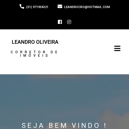
(31) 971934321
LEANDROCRO@HOTMAIL.COM
LEANDRO OLIVEIRA
CORRETOR DE
IMÓVEIS
SEJA BEM VINDO !