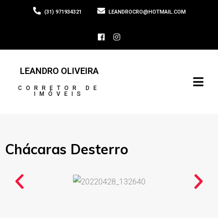
(31) 971934321
LEANDROCRO@HOTMAIL.COM
LEANDRO OLIVEIRA
CORRETOR DE
IMÓVEIS
Chácaras Desterro