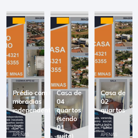
Prédio com 03
Casa de
Casa de
moradias
04
02
independentes
quartos
quartos
(sendo
01
POR
POR
suíte)
APENAS
APENAS