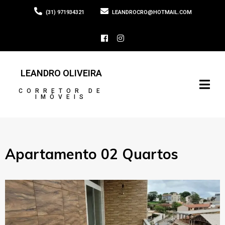
(31) 971934321
LEANDROCRO@HOTMAIL.COM
LEANDRO OLIVEIRA
CORRETOR DE
IMÓVEIS
Apartamento 02 Quartos