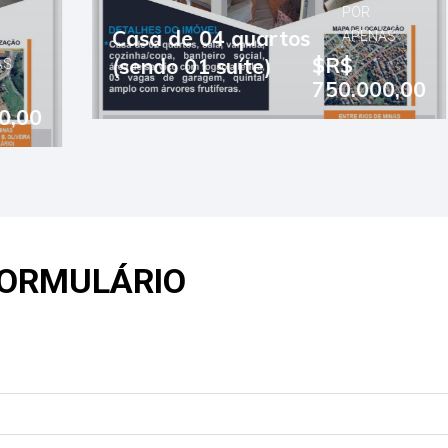
POR
Casa de 04 quartos
APENAS
$R$
(sendo 01 suíte)
750.000,00
FORMULÁRIO