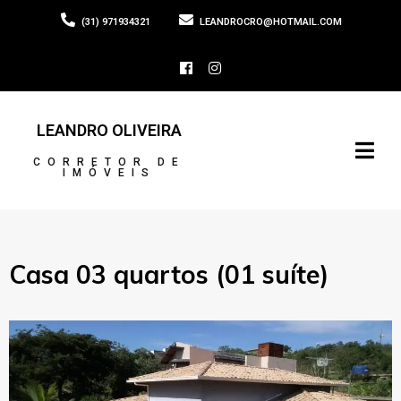
(31) 971934321
LEANDROCRO@HOTMAIL.COM
LEANDRO OLIVEIRA
CORRETOR DE
IMÓVEIS
Casa 03 quartos (01 suíte)