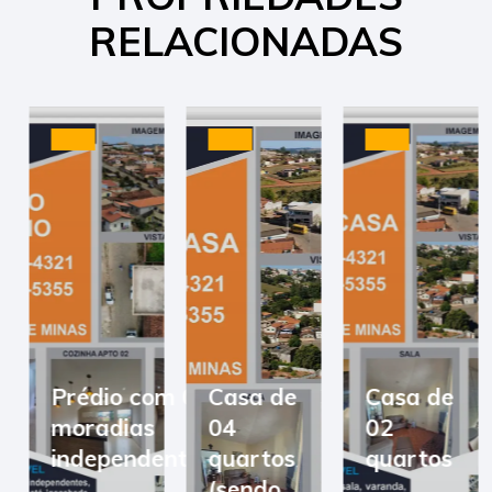
RELACIONADAS
Prédio com 03
Casa de
Casa de
moradias
04
02
independentes
quartos
quartos
(sendo