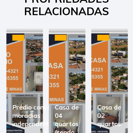
RELACIONADAS
Prédio com 03
Casa de
Casa de
moradias
04
02
independentes
quartos
quartos
(sendo