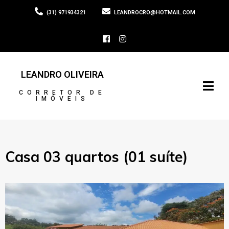
(31) 971934321
LEANDROCRO@HOTMAIL.COM
LEANDRO OLIVEIRA
CORRETOR DE
IMÓVEIS
Casa 03 quartos (01 suíte)