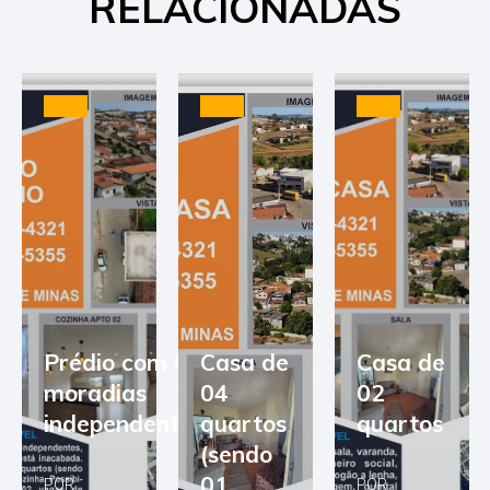
RELACIONADAS
Prédio com 03
Casa de
Casa de
moradias
04
02
independentes
quartos
quartos
(sendo
01
POR
POR