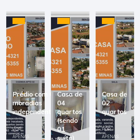
Prédio com 03
Casa de
Casa de
moradias
04
02
independentes
quartos
quartos
(sendo
01
POR
POR
suíte)
APENAS
APENAS