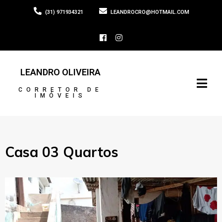
(31) 971934321
LEANDROCRO@HOTMAIL.COM
LEANDRO OLIVEIRA
CORRETOR DE
IMÓVEIS
Casa 03 Quartos