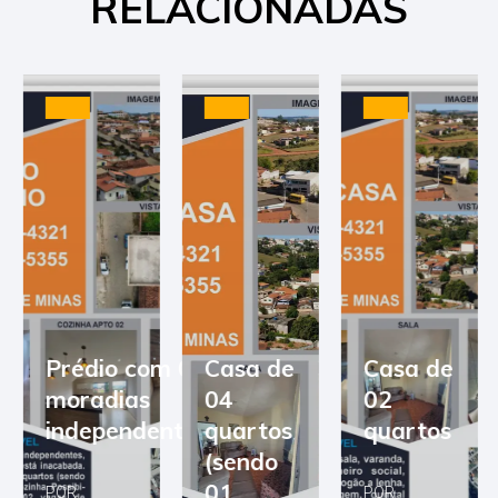
RELACIONADAS
Prédio com 03
Casa de
Casa de
moradias
04
02
independentes
quartos
quartos
(sendo
01
POR
POR