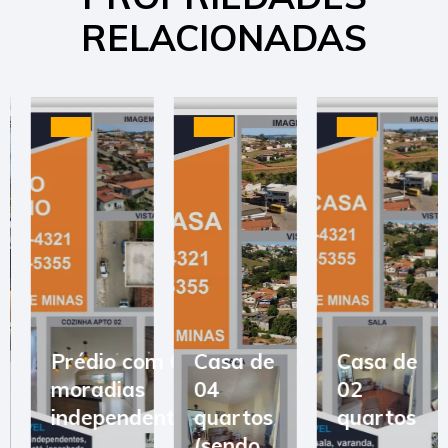
RELACIONADAS
Prédio com 03
Casa de
Casa de
moradias
04
02
independentes
quartos
quartos
(sendo