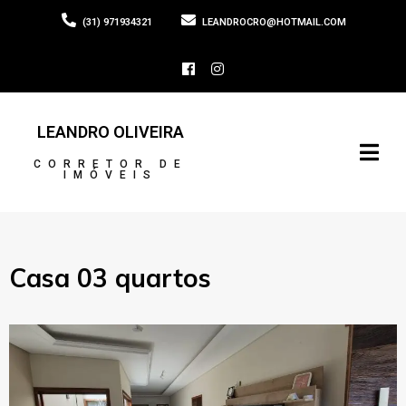
(31) 971934321
LEANDROCRO@HOTMAIL.COM
LEANDRO OLIVEIRA
CORRETOR DE
IMÓVEIS
Casa 03 quartos