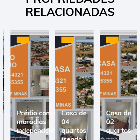
RELACIONADAS
Prédio com 03
Casa de
Casa de
moradias
04
02
independentes
quartos
quartos
(sendo