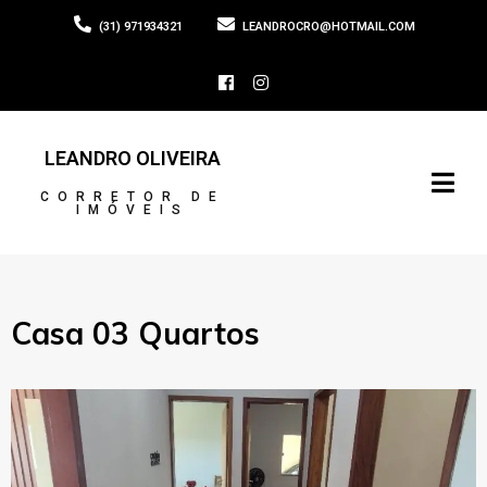
(31) 971934321
LEANDROCRO@HOTMAIL.COM
LEANDRO OLIVEIRA
CORRETOR DE
IMÓVEIS
Casa 03 Quartos