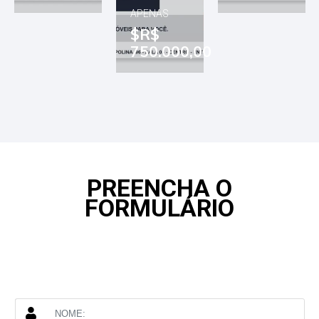
APENAS
$R$
750.000,00
0
PREENCHA O
FORMULÁRIO