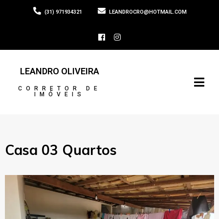
(31) 971934321
LEANDROCRO@HOTMAIL.COM
LEANDRO OLIVEIRA
CORRETOR DE
IMÓVEIS
Casa 03 Quartos