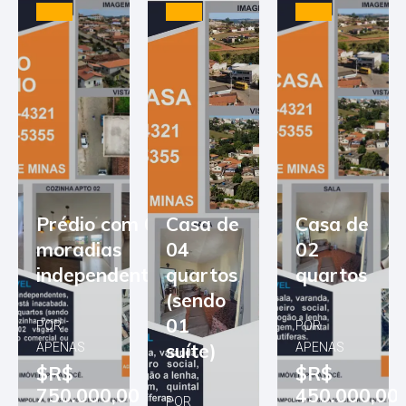
Prédio com 03
Casa de
Casa de
moradias
04
02
independentes
quartos
quartos
(sendo
01
POR
POR
suíte)
APENAS
APENAS
$R$
$R$
750.000,00
450.000,00
POR