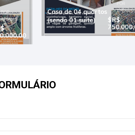
POR
Casa de 04 quartos
APENAS
$R$
(sendo 01 suíte)
750.000,00
FORMULÁRIO