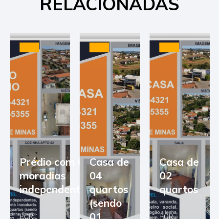
RELACIONADAS
Prédio com 03
Casa de
Casa de
moradias
04
02
independentes
quartos
quartos
(sendo
01
POR
POR