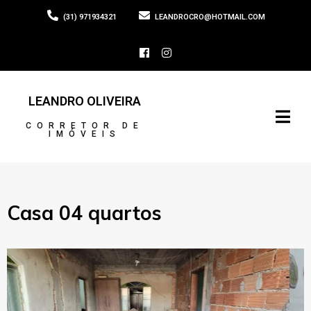
(31) 971934321
LEANDROCRO@HOTMAIL.COM
LEANDRO OLIVEIRA
CORRETOR DE
IMÓVEIS
Casa 04 quartos