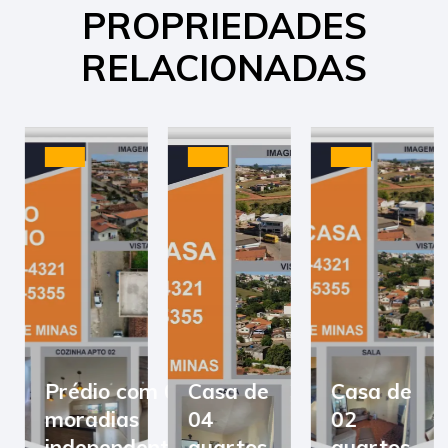
PROPRIEDADES
RELACIONADAS
Prédio com 03
Casa de
Casa de
moradias
04
02
independentes
quartos
quartos