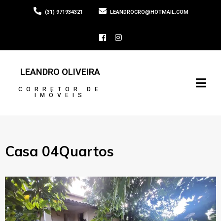
(31) 971934321
LEANDROCRO@HOTMAIL.COM
LEANDRO OLIVEIRA
CORRETOR DE
IMÓVEIS
Casa 04Quartos