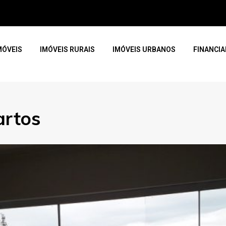
MÓVEIS
IMÓVEIS RURAIS
IMÓVEIS URBANOS
FINANCI
artos