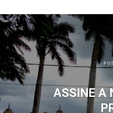
PO
ASSINE A
P