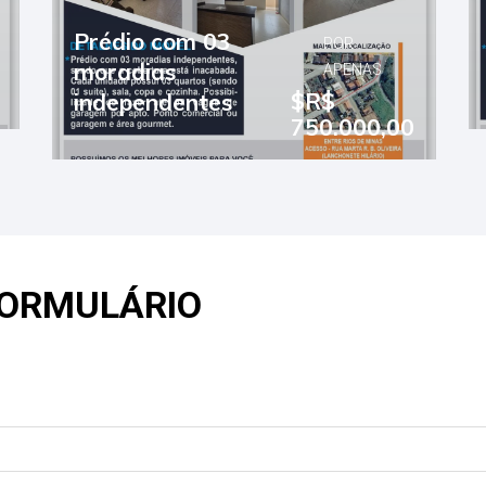
Prédio com 03
POR
moradias
APENAS
$R$
independentes
750.000,00
FORMULÁRIO