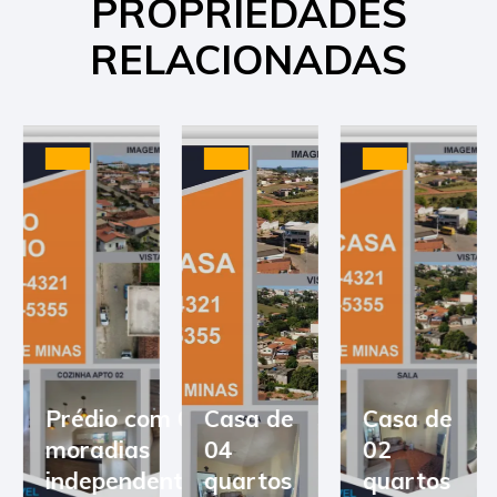
PROPRIEDADES
RELACIONADAS
Prédio com 03
Casa de
Casa de
moradias
04
02
independentes
quartos
quartos