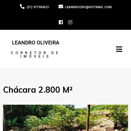
(31) 971934321
LEANDROCRO@HOTMAIL.COM
LEANDRO OLIVEIRA
CORRETOR DE
IMÓVEIS
Chácara 2.800 M²