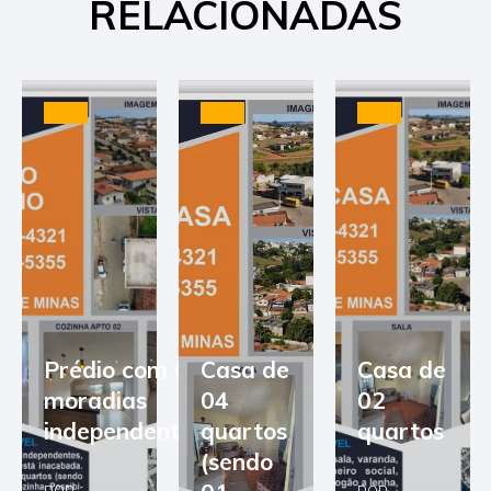
RELACIONADAS
Prédio com 03
Casa de
Casa de
moradias
04
02
independentes
quartos
quartos
(sendo