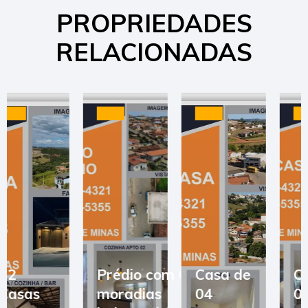
PROPRIEDADES
RELACIONADAS
Prédio com 03
Casa de
Casa de
moradias
04
02