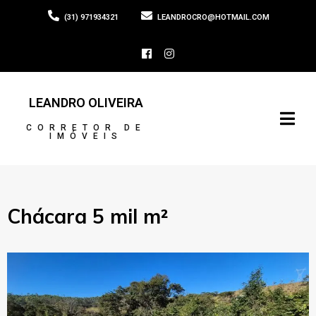
(31) 971934321
LEANDROCRO@HOTMAIL.COM
LEANDRO OLIVEIRA
CORRETOR DE
IMÓVEIS
Chácara 5 mil m²