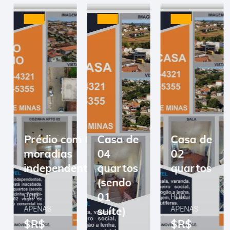
Prédio com 03
Casa de
Casa de
moradias
04
02
independentes
quartos
quartos
(sendo
01
POR
POR
suíte)
APENAS
APENAS
$R$
$R$