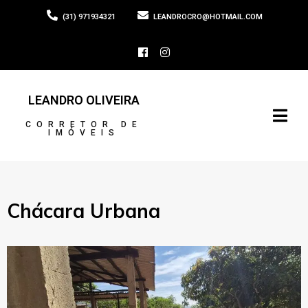
(31) 971934321
LEANDROCRO@HOTMAIL.COM
LEANDRO OLIVEIRA
CORRETOR DE
IMÓVEIS
Chácara Urbana