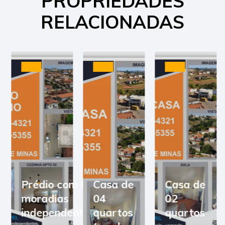
PROPRIEDADES
RELACIONADAS
Prédio com 03
Casa de
Casa de
moradias
04
02
independentes
quartos
quartos