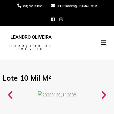
(31) 971934321
LEANDROCRO@HOTMAIL.COM
LEANDRO OLIVEIRA
CORRETOR DE
IMÓVEIS
Lote 10 Mil M²