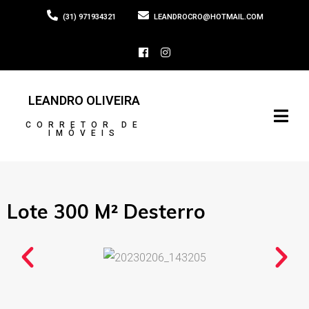
(31) 971934321
LEANDROCRO@HOTMAIL.COM
LEANDRO OLIVEIRA
CORRETOR DE
IMÓVEIS
Lote 300 M² Desterro