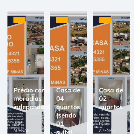
Prédio com 03
Casa de
Casa de
moradias
04
02
independentes
quartos
quartos
(sendo
01
POR
POR
suíte)
APENAS
APENAS