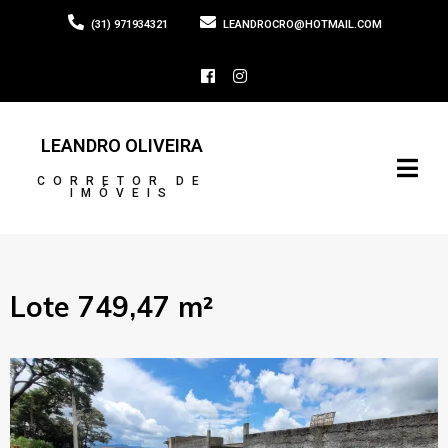
(31) 971934321
LEANDROCRO@HOTMAIL.COM
LEANDRO OLIVEIRA
CORRETOR DE
IMÓVEIS
Lote 749,47 m²