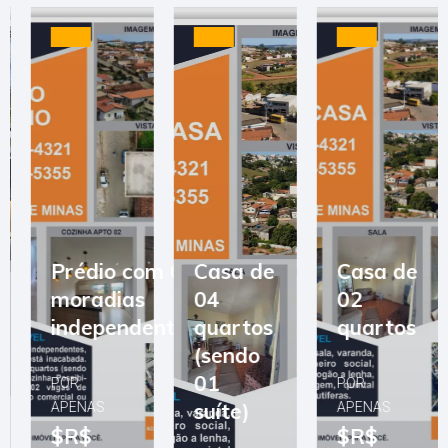
Prédio com 03
Casa de
Casa de
moradias
04
02
independentes
quartos
quartos
(sendo
01
POR
POR
suíte)
APENAS
APENAS
$R$
$R$