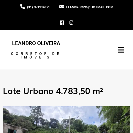
(31) 971934321
LEANDROCRO@HOTMAIL.COM
LEANDRO OLIVEIRA
CORRETOR DE
IMÓVEIS
Lote Urbano 4.783,50 m²