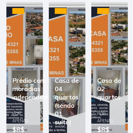
Prédio com 03
Casa de
Casa de
moradias
04
02
independentes
quartos
quartos
(sendo
01
POR
POR
suíte)
APENAS
APENAS
$R$
$R$