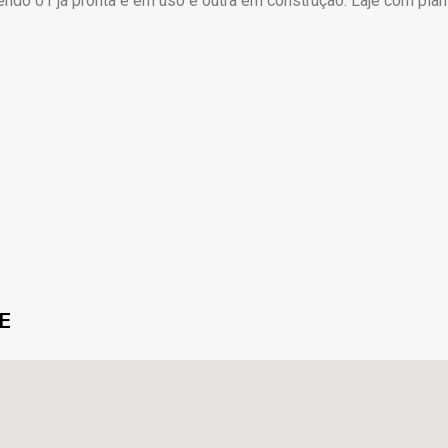
ndo 01 já pronta e em uso e outra em construção. Laje com plan
E