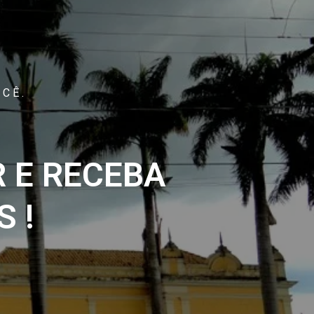
CÊ.
 E RECEBA
 !