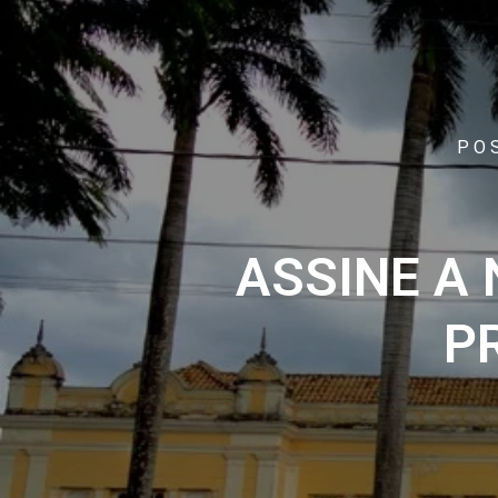
PO
ASSINE A
P