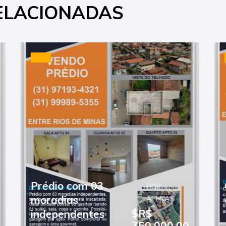
ELACIONADAS
POR
Casa de 04 quartos
APENAS
$R$
(sendo 01 suíte)
750.000,00