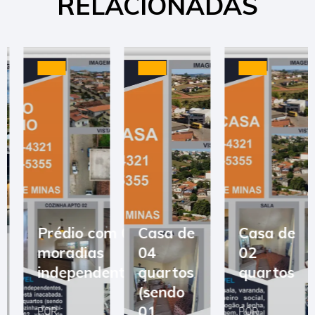
RELACIONADAS
Prédio com 03
Casa de
Casa de
moradias
04
02
independentes
quartos
quartos
(sendo
01
POR
POR