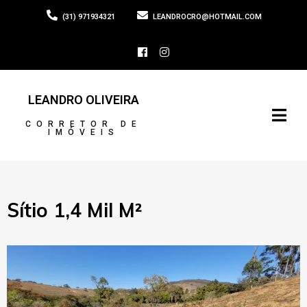
(31) 971934321
LEANDROCRO@HOTMAIL.COM
LEANDRO OLIVEIRA
CORRETOR DE
IMÓVEIS
Sítio 1,4 Mil M²