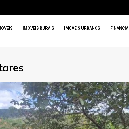
MÓVEIS
IMÓVEIS RURAIS
IMÓVEIS URBANOS
FINANCI
tares