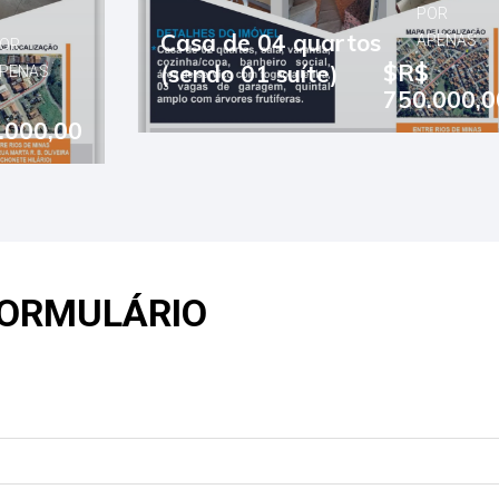
POR
Casa de 04 quartos
APENAS
$R$
(sendo 01 suíte)
750.000,00
FORMULÁRIO