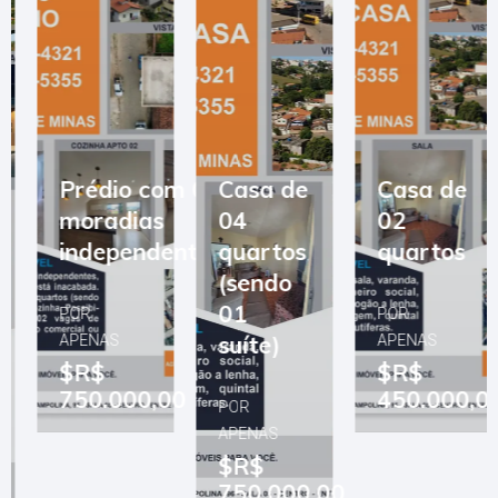
Prédio com 03
Casa de
Casa de
moradias
04
02
independentes
quartos
quartos
(sendo
01
POR
POR
suíte)
APENAS
APENAS
$R$
$R$
750.000,00
450.000,00
POR
APENAS
$R$
750.000,00