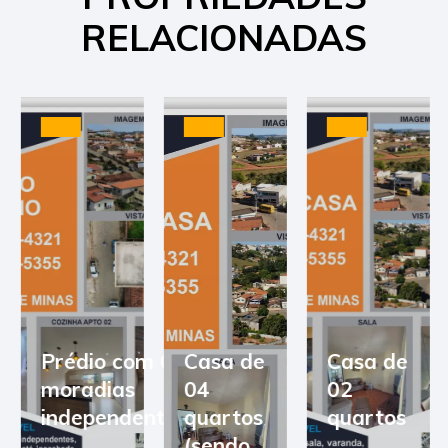
RELACIONADAS
Prédio com 03
Casa de
Casa de
moradias
04
02
independentes
quartos
quartos
(sendo