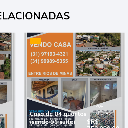
ELACIONADAS
POR
Casa de 04 quartos
APENAS
$R$
(sendo 01 suíte)