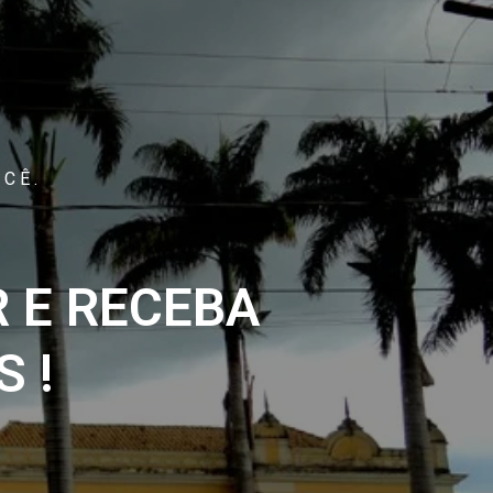
CÊ.
 E RECEBA
 !