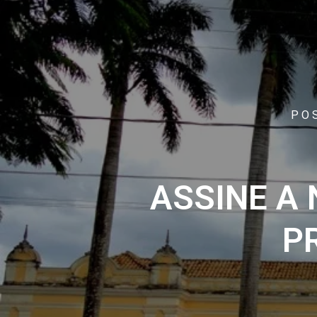
PO
ASSINE A
P