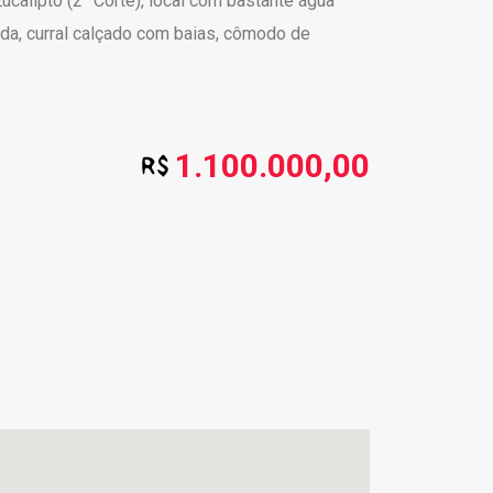
ucalipto (2° Corte), local com bastante água
da, curral calçado com baias, cômodo de
1.100.000,00