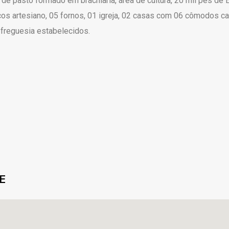
de pasto formado em brachiaria, área de cultura, 20 mil pés de E
s artesiano, 05 fornos, 01 igreja, 02 casas com 06 cômodos ca
 freguesia estabelecidos.
E