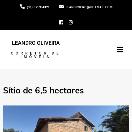
(31) 971934321
LEANDROCRO@HOTMAIL.COM
LEANDRO OLIVEIRA
CORRETOR DE
IMÓVEIS
Sítio de 6,5 hectares