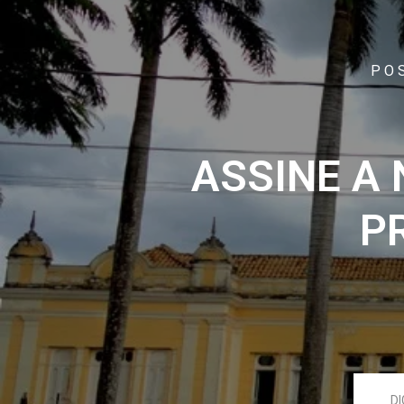
PO
ASSINE A
P