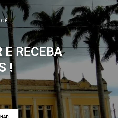
CÊ.
 E RECEBA
 !
INAR