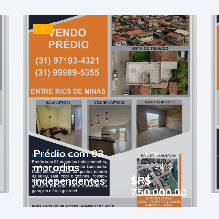
POR
Casa de 04 quartos
APENAS
$R$
(sendo 01 suíte)
750.000,00