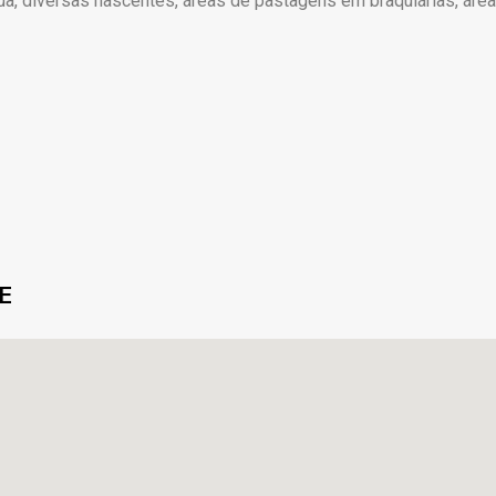
 diversas nascentes, áreas de pastagens em braquiárias, área d
E