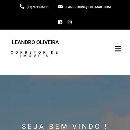
(31) 971934321
LEANDROCRO@HOTMAIL.COM
LEANDRO OLIVEIRA
CORRETOR DE
IMÓVEIS
SEJA BEM VINDO !