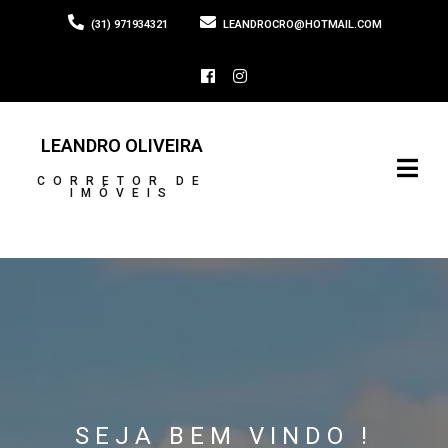
(31) 971934321
LEANDROCRO@HOTMAIL.COM
LEANDRO OLIVEIRA
CORRETOR DE
IMÓVEIS
SEJA BEM VINDO !