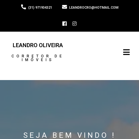
(31) 971934321
LEANDROCRO@HOTMAIL.COM
LEANDRO OLIVEIRA
CORRETOR DE
IMÓVEIS
SEJA BEM VINDO !