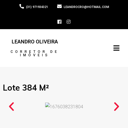
(31) 971934321
LEANDROCRO@HOTMAIL.COM
LEANDRO OLIVEIRA
CORRETOR DE
IMÓVEIS
Lote 384 M²