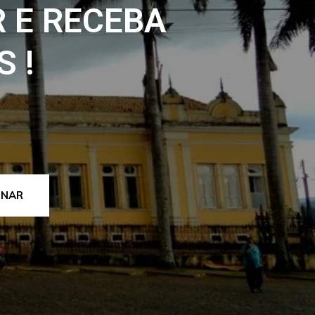
 E RECEBA
 !
INAR