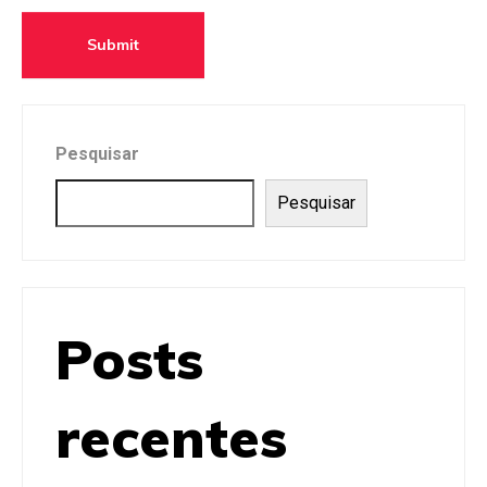
e
Submit
Pesquisar
Pesquisar
Posts
recentes