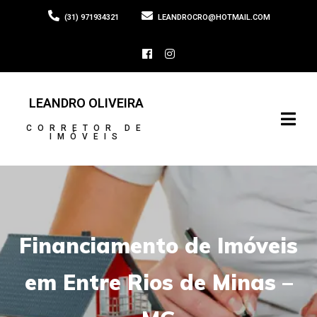
(31) 971934321
LEANDROCRO@HOTMAIL.COM
LEANDRO OLIVEIRA
CORRETOR DE
IMÓVEIS
Financiamento de Imóveis
em Entre Rios de Minas –