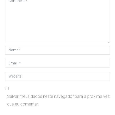
o
m
m
e
n
t
N
*
a
E
m
m
e
W
a
*
e
i
b
l
Salvar meus dados neste navegador para a próxima vez
s
*
que eu comentar.
i
t