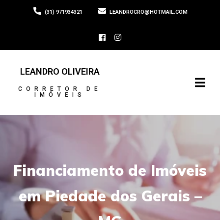
(31) 971934321
LEANDROCRO@HOTMAIL.COM
LEANDRO OLIVEIRA
CORRETOR DE
IMÓVEIS
Financiamento de Imóveis
em Piedade dos Gerais –