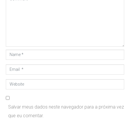
o
m
m
e
n
t
N
*
a
E
m
m
e
W
a
*
e
i
b
l
Salvar meus dados neste navegador para a próxima vez
s
*
que eu comentar.
i
t