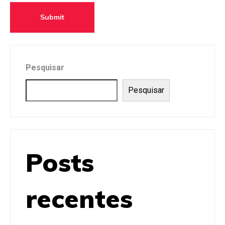
e
Submit
Pesquisar
Pesquisar
Posts
recentes