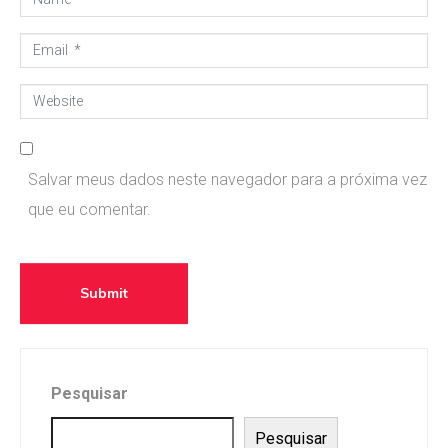
*
a
E
m
m
e
W
a
*
e
i
b
l
Salvar meus dados neste navegador para a próxima vez
s
*
que eu comentar.
i
t
e
Submit
Pesquisar
Pesquisar