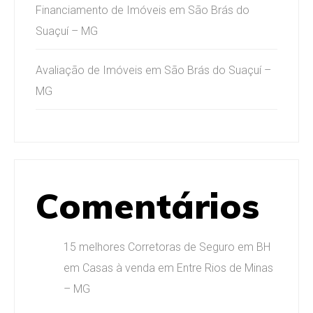
Financiamento de Imóveis em São Brás do
Suaçuí – MG
Avaliação de Imóveis em São Brás do Suaçuí –
MG
Comentários
15 melhores Corretoras de Seguro em BH
em
Casas à venda em Entre Rios de Minas
– MG