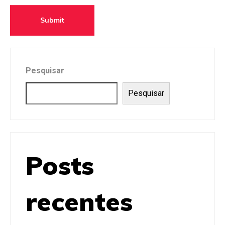
e
Submit
Pesquisar
Pesquisar
Posts
recentes