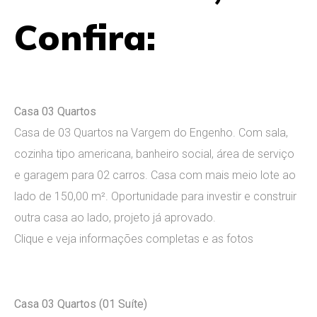
Confira:
Casa 03 Quartos
Casa de 03 Quartos na Vargem do Engenho. Com sala,
cozinha tipo americana, banheiro social, área de serviço
e garagem para 02 carros. Casa com mais meio lote ao
lado de 150,00 m². Oportunidade para investir e construir
outra casa ao lado, projeto já aprovado.
Clique e veja informações completas e as fotos
Casa 03 Quartos (01 Suíte)