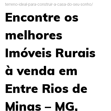
terreno-ideal-para-construir-a-casa-do-seu-sonho/
Encontre os
melhores
Imóveis Rurais
à venda em
Entre Rios de
Minas – MG,