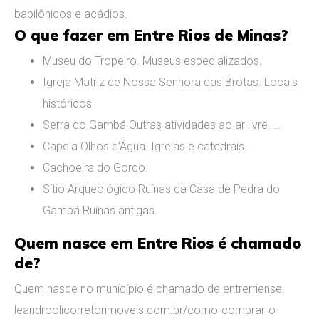
babilônicos e acádios.
O que fazer em Entre Rios de Minas?
Museu do Tropeiro. Museus especializados.
Igreja Matriz de Nossa Senhora das Brotas. Locais
históricos
Serra do Gambá Outras atividades ao ar livre. …
Capela Olhos d’Água. Igrejas e catedrais.
Cachoeira do Gordo.
Sítio Arqueológico Ruínas da Casa de Pedra do
Gambá Ruínas antigas.
Quem nasce em Entre Rios é chamado
de?
Quem nasce no município é chamado de entrerriense.
leandroolicorretorimoveis.com.br/como-comprar-o-