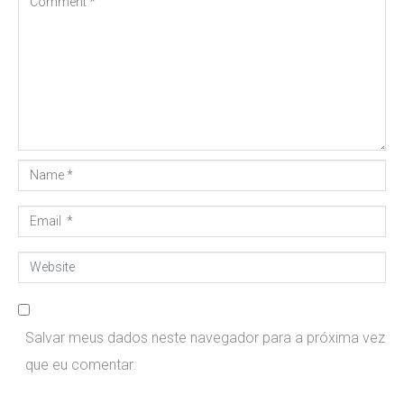
o
m
m
e
n
t
N
*
a
E
m
m
e
W
a
*
e
i
b
l
Salvar meus dados neste navegador para a próxima vez
s
*
que eu comentar.
i
t